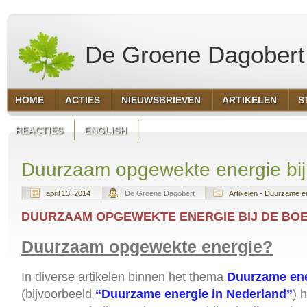
De Groene Dagobert
HOME
ACTIES
NIEUWSBRIEVEN
ARTIKELEN
S
REACTIES
ENGLISH
Duurzaam opgewekte energie bij
april 13, 2014
De Groene Dagobert
Artikelen - Duurzame e
DUURZAAM OPGEWEKTE ENERGIE BIJ DE BO
Duurzaam opgewekte energie?
In diverse artikelen binnen het thema
Duurzame ene
(bijvoorbeeld
“Duurzame energie in Nederland”
) 