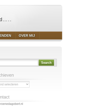
ld…..
IENDEN
OVER MIJ
Search
chieven
ven
ntact
roenedagobert.nl