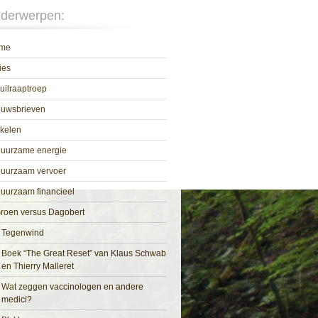
derwerpen:
me
ies
uilraaptroep
euwsbrieven
ikelen
uurzame energie
uurzaam vervoer
uurzaam financieel
roen versus Dagobert
Tegenwind
Boek “The Great Reset” van Klaus Schwab
en Thierry Malleret
Wat zeggen vaccinologen en andere
medici?