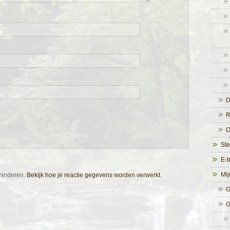
D
R
O
Ste
E-
Mij
rminderen.
Bekijk hoe je reactie gegevens worden verwerkt
.
G
G