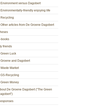
Environment versus Dagobert
Environmentally-friendly enjoying life
Recycling
Other articles from De Groene Dagobert
heses
-books
y friends
Green Luck
Groene and Dagobert
Waste Market
GS-Recycling
Green Money
bout De Groene Dagobert (“The Green
agobert”)
esponses