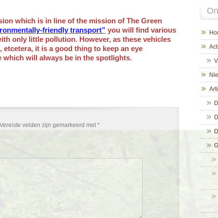
On
on which is in line of the mission of The Green
ronmentally-friendly transport”
you will find various
Ho
ith only little pollution. However, as these vehicles
Act
 etcetera, it is a good thing to keep an eye
 which will always be in the spotlights.
V
Ni
Art
D
D
Vereiste velden zijn gemarkeerd met
*
D
G