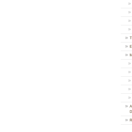
T
E
M
A
D
R