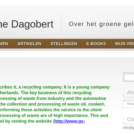
e Dagobert
Over het groene ge
EVEN
ARTIKELEN
STELLINGEN
E-BOOKS
MIJN VR
cribes it, a recycling company. It is a young company
Ar
therlands. The key business of this recycling
ocessing of waste from industry and the automotive
Archie
the collection and processing of waste oil, coolant,
erforming these activities the service to the client
rocessing of waste are of high importance. This and
Co
d by visiting the website
(
http://www.gs-
info@g