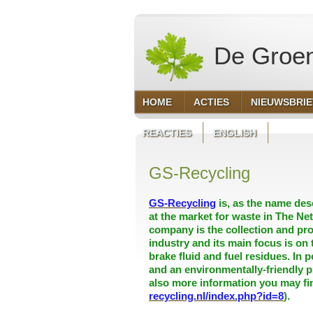
De Groen
HOME
ACTIES
NIEUWSBRI
REACTIES
ENGLISH
GS-Recycling
GS-Recycling
is, as the name des
at the market for waste in The Ne
company is the collection and pr
industry and its main focus is on 
brake fluid and fuel residues. In p
and an environmentally-friendly p
also more information you may fin
recycling.nl/index.php?id=8
).