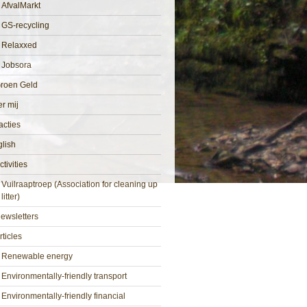
AfvalMarkt
GS-recycling
Relaxxed
Jobsora
roen Geld
r mij
cties
lish
ctivities
Vuilraaptroep (Association for cleaning up
litter)
ewsletters
rticles
Renewable energy
Environmentally-friendly transport
Environmentally-friendly financial