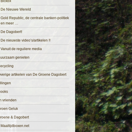
Blckbx
De Nieuwe Wereld
Gold Republic, de centrale banken-politiek
en meer …
De Dagobert!
De nieuwste video’s/artikelen !!
Vanuit de reguliere media
uurzaam genieten
ecycling
verige artikelen van De Groene Dagobert
llingen
books
n vrienden
roen Geluk
roene & Dagobert
Maaltijdboxen.net