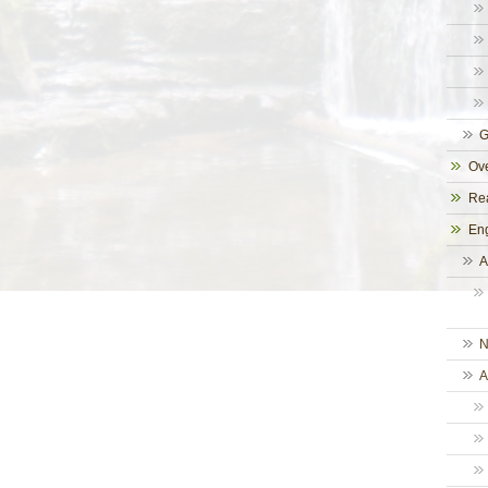
G
Ove
Rea
Eng
A
N
A