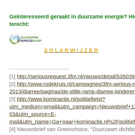
Geïnteresseerd geraakt in duurzame energie? Hie
terecht:
S O L A R W I J Z E R
[1]
http://seriousrequest.3fm.nl/nieuws/detail/53503
[2]
http://www.rodekruis.nl/campagnes/3fm-serious-r
2013/diarree/paginas/de-stille-ramp-diarree-kindere
[3]
http://www.kominactie.nl/politiefietst?
utm_medium=email&utm_campaign=Nieuwsbrief+
03&utm_source=E-
mail&utm_name=Ga+naar+kominactie.nl%2Fpolitief
[4] Nieuwsbrief van Greenchoice, “Duurzaam dichtb