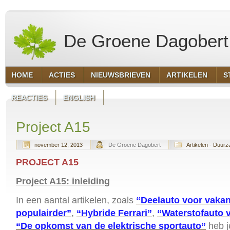
De Groene Dagobert
HOME
ACTIES
NIEUWSBRIEVEN
ARTIKELEN
S
REACTIES
ENGLISH
Project A15
november 12, 2013
De Groene Dagobert
Artikelen - Duur
PROJECT A15
Project A15: inleiding
In een aantal artikelen, zoals
“Deelauto voor vakan
populairder”
,
“Hybride Ferrari”
,
“Waterstofauto 
“De opkomst van de elektrische sportauto”
heb j