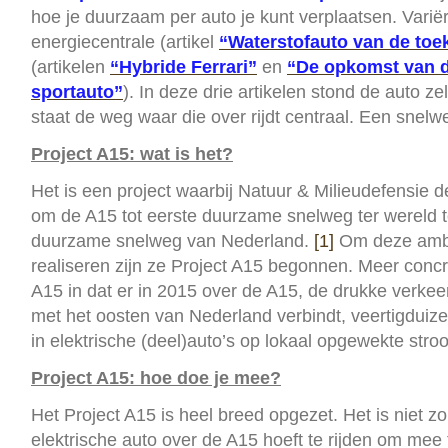
hoe je duurzaam per auto je kunt verplaatsen. Variër
energiecentrale (artikel
“Waterstofauto van de to
(artikelen
“Hybride Ferrari”
en
“De opkomst van d
sportauto”
). In deze drie artikelen stond de auto zelf
staat de weg waar die over rijdt centraal. Een snelw
Project A15: wat is het?
Het is een project waarbij Natuur & Milieudefensie d
om de A15 tot eerste duurzame snelweg ter wereld
duurzame snelweg van Nederland.
[1]
Om deze ambit
realiseren zijn ze Project A15 begonnen. Meer concr
A15 in dat er in 2015 over de A15, de drukke verke
met het oosten van Nederland verbindt, veertigduiz
in elektrische (deel)auto’s op lokaal opgewekte stro
Project A15: hoe doe je mee?
Het Project A15 is heel breed opgezet. Het is niet zo
elektrische auto over de A15 hoeft te rijden om mee 