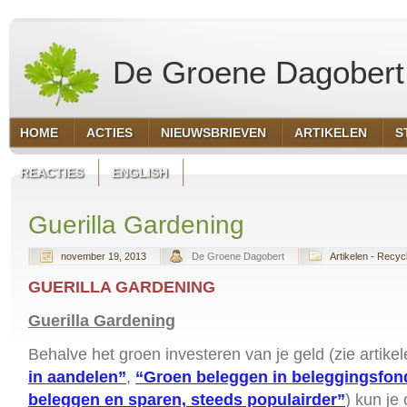
De Groene Dagobert
HOME
ACTIES
NIEUWSBRIEVEN
ARTIKELEN
S
REACTIES
ENGLISH
Guerilla Gardening
november 19, 2013
De Groene Dagobert
Artikelen - Recyc
GUERILLA GARDENING
Guerilla Gardening
Behalve het groen investeren van je geld (zie artike
in aandelen”
,
“Groen beleggen in beleggingsfo
beleggen en sparen, steeds populairder”
) kun je