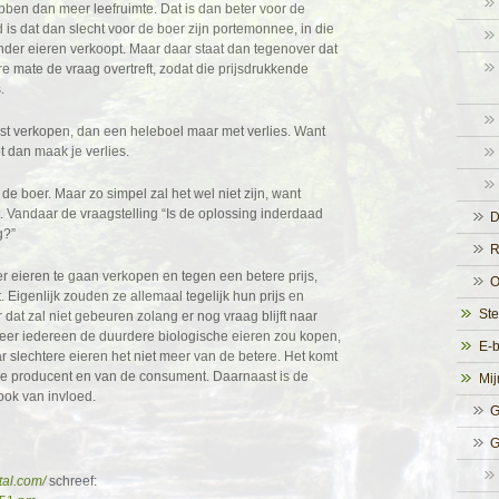
ben dan meer leefruimte. Dat is dan beter voor de
d is dat dan slecht voor de boer zijn portemonnee, in die
inder eieren verkoopt. Maar daar staat dan tegenover dat
e mate de vraag overtreft, zodat die prijsdrukkende
.
st verkopen, dan een heleboel maar met verlies. Want
t dan maak je verlies.
de boer. Maar zo simpel zal het wel niet zijn, want
. Vandaar de vraagstelling “Is de oplossing inderdaad
D
g?”
R
 eieren te gaan verkopen en tegen een betere prijs,
O
kt. Eigenlijk zouden ze allemaal tegelijk hun prijs en
Ste
dat zal niet gebeuren zolang er nog vraag blijft naar
neer iedereen de duurdere biologische eieren zou kopen,
E-
slechtere eieren het niet meer van de betere. Het komt
e producent en van de consument. Daarnaast is de
Mij
ook van invloed.
G
G
tal.com/
schreef: