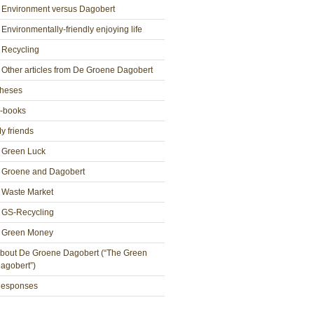
Environment versus Dagobert
Environmentally-friendly enjoying life
Recycling
Other articles from De Groene Dagobert
heses
-books
y friends
Green Luck
Groene and Dagobert
Waste Market
GS-Recycling
Green Money
bout De Groene Dagobert (“The Green
agobert”)
esponses