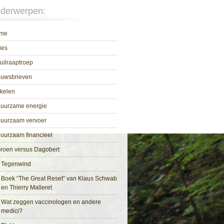
derwerpen:
me
ies
uilraaptroep
euwsbrieven
ikelen
uurzame energie
uurzaam vervoer
uurzaam financieel
roen versus Dagobert
Tegenwind
Boek “The Great Reset” van Klaus Schwab
en Thierry Malleret
Wat zeggen vaccinologen en andere
medici?