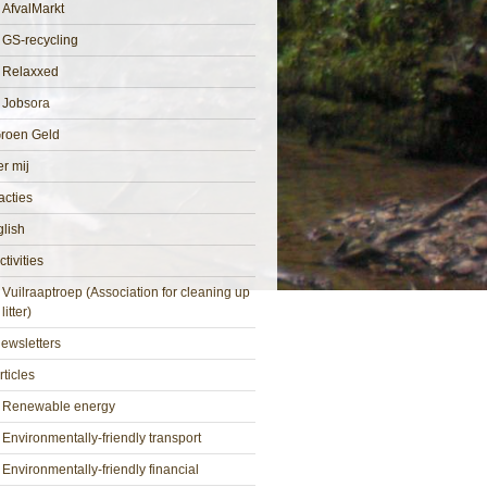
AfvalMarkt
GS-recycling
Relaxxed
Jobsora
roen Geld
r mij
cties
lish
ctivities
Vuilraaptroep (Association for cleaning up
litter)
ewsletters
rticles
Renewable energy
Environmentally-friendly transport
Environmentally-friendly financial